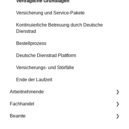
Vertragliche Grundlagen
Versicherung und Service-Pakete
Kontinuierliche Betreuung durch Deutsche
Dienstrad
Bestellprozess
Deutsche Dienstrad Plattform
Versicherungs- und Störfälle
Ende der Laufzeit
Arbeitnehmende
Fachhandel
Grundlagen
Beamte
Deutsche Dienstrad Plattform
Grundlagen
Bestellprozess
Deutsche Dienstrad Plattform
Bestellprozess