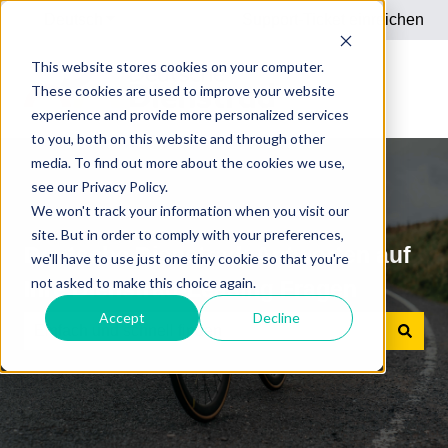
Deutsch
Untermenü für Übersetzungen anzeigen
Support-Ticket einreichen
This website stores cookies on your computer.
These cookies are used to improve your website
experience and provide more personalized services
to you, both on this website and through other
media. To find out more about the cookies we use,
see our Privacy Policy.
We won't track your information when you visit our
site. But in order to comply with your preferences,
Deutsche Dienstrad: Antworten auf
we'll have to use just one tiny cookie so that you're
not asked to make this choice again.
Ihre Dienstrad-Leasing Fragen
Accept
Decline
Es gibt keine Vorschläge, da das Suchfeld leer ist.