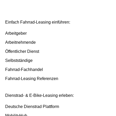
Versicherung und Service-Pakete
Basis/Inspektion und Premium/FullService
Versicherungsfälle
Einfach Fahrrad-Leasing einführen:
Ende der Laufzeit
Arbeitgeber
Arbeitnehmende
Öffentlicher Dienst
Selbstständige
Fahrrad-Fachhandel
Fahrrad-Leasing Referenzen
Dienstrad- & E-Bike-Leasing erleben:
Deutsche Dienstrad Plattform
MobilityHub