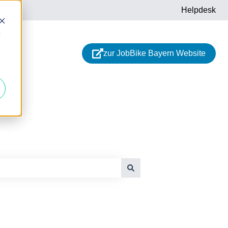
Helpdesk
d
zur JobBike Bayern Website