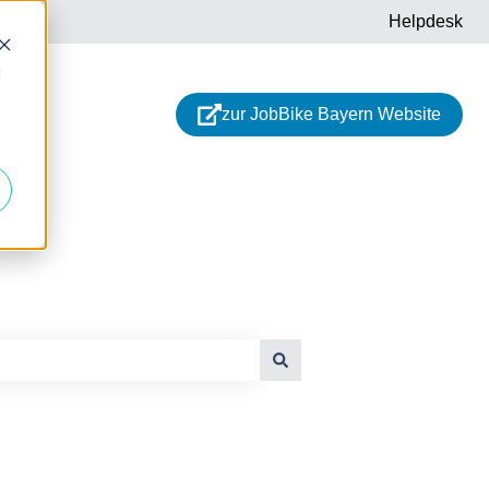
Helpdesk
d
zur JobBike Bayern Website