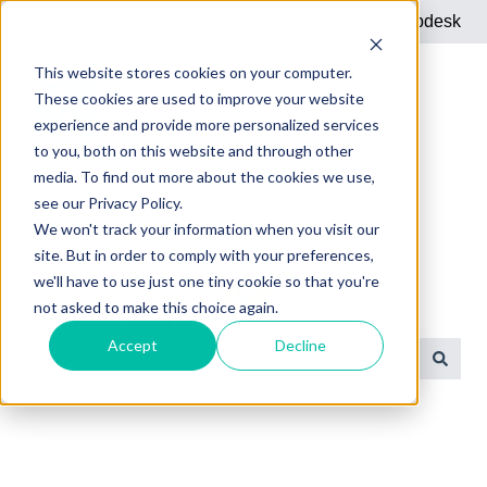
Helpdesk
This website stores cookies on your computer.
These cookies are used to improve your website
experience and provide more personalized services
to you, both on this website and through other
media. To find out more about the cookies we use,
see our Privacy Policy.
We won't track your information when you visit our
site. But in order to comply with your preferences,
we'll have to use just one tiny cookie so that you're
not asked to make this choice again.
JobBike Bayern
Accept
Decline
Es gibt keine Vorschläge, da das Suchfeld leer ist.