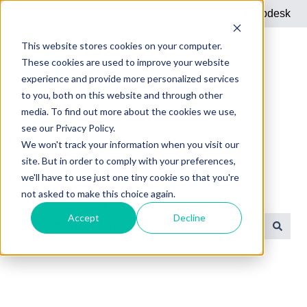
Helpdesk
This website stores cookies on your computer.
These cookies are used to improve your website
experience and provide more personalized services
to you, both on this website and through other
media. To find out more about the cookies we use,
see our Privacy Policy.
We won't track your information when you visit our
site. But in order to comply with your preferences,
we'll have to use just one tiny cookie so that you're
not asked to make this choice again.
JobBike Bayern
Accept
Decline
Es gibt keine Vorschläge, da das Suchfeld leer ist.