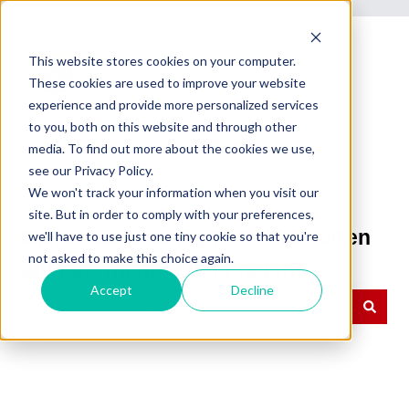
This website stores cookies on your computer.
These cookies are used to improve your website
experience and provide more personalized services
to you, both on this website and through other
media. To find out more about the cookies we use,
see our Privacy Policy.
We won't track your information when you visit our
site. But in order to comply with your preferences,
Dienstrad-Leasing RLP: Antworten
we'll have to use just one tiny cookie so that you're
not asked to make this choice again.
auf Ihre wichtigsten Fragen.
Accept
Decline
Es gibt keine Vorschläge, da das Suchfeld leer ist.