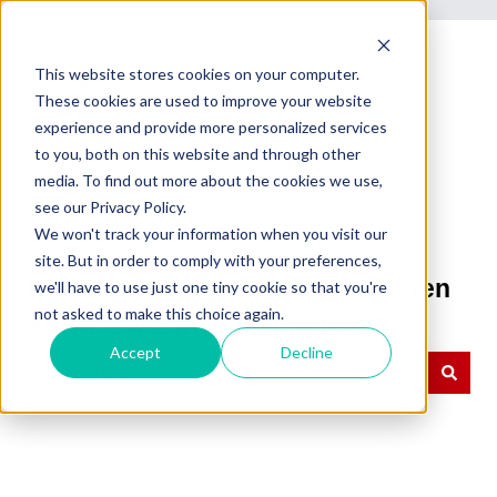
This website stores cookies on your computer.
These cookies are used to improve your website
experience and provide more personalized services
to you, both on this website and through other
media. To find out more about the cookies we use,
see our Privacy Policy.
We won't track your information when you visit our
site. But in order to comply with your preferences,
Dienstrad-Leasing RLP: Antworten
we'll have to use just one tiny cookie so that you're
not asked to make this choice again.
auf Ihre wichtigsten Fragen.
Accept
Decline
Es gibt keine Vorschläge, da das Suchfeld leer ist.