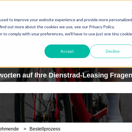
used to improve your website experience and provide more personalize
find out more about the cookies we use, see our Privacy Policy.
r to comply with your preferences, we'll have to use just one tiny cookie
Accept
Decline
worten auf Ihre Dienstrad-Leasing Frage
feld leer ist.
nehmende
Bestellprozess