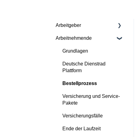
Arbeitgeber
Arbeitnehmende
Vertragliche Grundlagen
Versicherung und Service-
Grundlagen
Pakete
Deutsche Dienstrad
Kontinuierliche Betreuung
Plattform
durch Deutsche Dienstrad
Bestellprozess
Bestellprozess
Versicherung und Service-
Deutsche Dienstrad
Pakete
Plattform
Versicherungsfälle
Versicherungs- und
Ende der Laufzeit
Störfälle