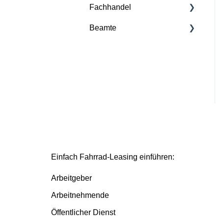
Fachhandel
Ende der Laufzeit
Beamte
Grundlagen
Deutsche Dienstrad
Bestellprozess
Plattform
Basis/Inspektion und
Premium/FullService
Einfach Fahrrad-Leasing einführen:
Arbeitgeber
Arbeitnehmende
Öffentlicher Dienst