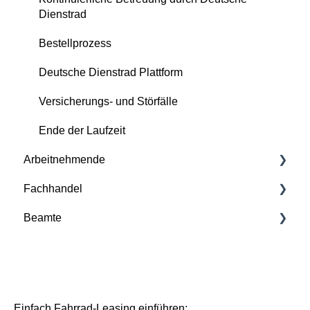
Dienstrad
Bestellprozess
Deutsche Dienstrad Plattform
Versicherungs- und Störfälle
Ende der Laufzeit
Arbeitnehmende
Fachhandel
Grundlagen
Beamte
Deutsche Dienstrad Plattform
Grundlagen
Bestellprozess
Deutsche Dienstrad Plattform
Bestellprozess
Versicherung und Service-Pakete
Basis/Inspektion und Premium/FullService
Versicherungsfälle
Einfach Fahrrad-Leasing einführen: