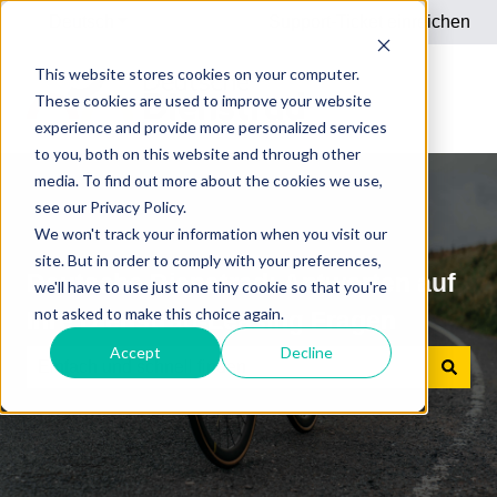
Deutsch
Untermenü für Übersetzungen anzeigen
Support-Ticket einreichen
This website stores cookies on your computer.
These cookies are used to improve your website
experience and provide more personalized services
to you, both on this website and through other
media. To find out more about the cookies we use,
see our Privacy Policy.
We won't track your information when you visit our
site. But in order to comply with your preferences,
Deutsche Dienstrad: Antworten auf
we'll have to use just one tiny cookie so that you're
not asked to make this choice again.
Ihre Dienstrad-Leasing Fragen
Accept
Decline
Es gibt keine Vorschläge, da das Suchfeld leer ist.