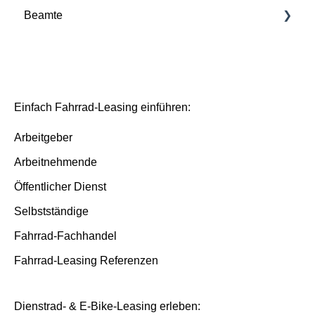
Beamte
Deutsche Dienstrad Plattform
Grundlagen
Bestellprozess
Deutsche Dienstrad Plattform
Bestellprozess
Versicherung und Service-Pakete
Basis/Inspektion und Premium/FullService
Versicherungsfälle
Einfach Fahrrad-Leasing einführen:
Ende der Laufzeit
Arbeitgeber
Arbeitnehmende
Öffentlicher Dienst
Selbstständige
Fahrrad-Fachhandel
Fahrrad-Leasing Referenzen
Dienstrad- & E-Bike-Leasing erleben: