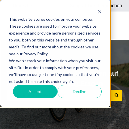
Deutsch
Untermenü für Übersetzungen anzeigen
Support-Ticket einreichen
This website stores cookies on your computer.
These cookies are used to improve your website
experience and provide more personalized services
to you, both on this website and through other
media. To find out more about the cookies we use,
see our Privacy Policy.
We won't track your information when you visit our
site. But in order to comply with your preferences,
Deutsche Dienstrad: Antworten auf
we'll have to use just one tiny cookie so that you're
not asked to make this choice again.
Ihre Dienstrad-Leasing Fragen
Accept
Decline
Es gibt keine Vorschläge, da das Suchfeld leer ist.