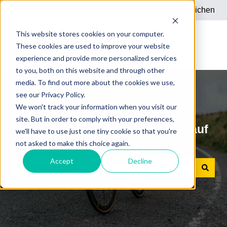
Deutsch
Untermenü für Übersetzungen anzeigen
Support-Ticket einreichen
This website stores cookies on your computer.
These cookies are used to improve your website
experience and provide more personalized services
to you, both on this website and through other
media. To find out more about the cookies we use,
see our Privacy Policy.
We won't track your information when you visit our
site. But in order to comply with your preferences,
Deutsche Dienstrad: Antworten auf
we'll have to use just one tiny cookie so that you're
not asked to make this choice again.
Ihre Dienstrad-Leasing Fragen
Accept
Decline
Es gibt keine Vorschläge, da das Suchfeld leer ist.