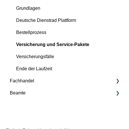
Versicherung und Service-Pakete
Grundlagen
Kontinuierliche Betreuung durch Deutsche
Deutsche Dienstrad Plattform
Dienstrad
Bestellprozess
Bestellprozess
Versicherung und Service-Pakete
Deutsche Dienstrad Plattform
Versicherungsfälle
Versicherungs- und Störfälle
Ende der Laufzeit
Ende der Laufzeit
Fachhandel
Beamte
Grundlagen
Deutsche Dienstrad Plattform
Bestellprozess
Basis/Inspektion und Premium/FullService