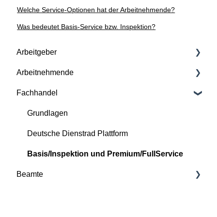
Welche Service-Optionen hat der Arbeitnehmende?
Was bedeutet Basis-Service bzw. Inspektion?
Arbeitgeber
Arbeitnehmende
Vertragliche Grundlagen
Fachhandel
Versicherung und Service-Pakete
Grundlagen
Kontinuierliche Betreuung durch Deutsche
Deutsche Dienstrad Plattform
Grundlagen
Dienstrad
Bestellprozess
Deutsche Dienstrad Plattform
Bestellprozess
Versicherung und Service-Pakete
Basis/Inspektion und Premium/FullService
Deutsche Dienstrad Plattform
Beamte
Versicherungsfälle
Versicherungs- und Störfälle
Ende der Laufzeit
Bestellprozess
Ende der Laufzeit