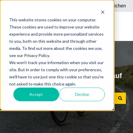
Deutsch
Untermenü für Übersetzungen anzeigen
Support-Ticket einreichen
This website stores cookies on your computer.
These cookies are used to improve your website
experience and provide more personalized services
to you, both on this website and through other
media. To find out more about the cookies we use,
see our Privacy Policy.
We won't track your information when you visit our
site. But in order to comply with your preferences,
Deutsche Dienstrad: Antworten auf
we'll have to use just one tiny cookie so that you're
not asked to make this choice again.
Ihre Dienstrad-Leasing Fragen
Accept
Decline
Es gibt keine Vorschläge, da das Suchfeld leer ist.