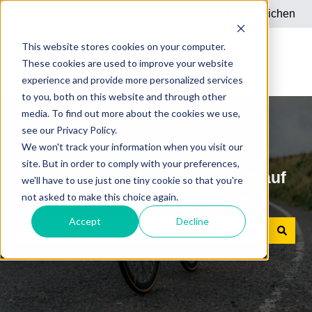
Deutsch
Untermenü für Übersetzungen anzeigen
Support-Ticket einreichen
This website stores cookies on your computer.
These cookies are used to improve your website
experience and provide more personalized services
to you, both on this website and through other
media. To find out more about the cookies we use,
see our Privacy Policy.
We won't track your information when you visit our
site. But in order to comply with your preferences,
Deutsche Dienstrad: Antworten auf
we'll have to use just one tiny cookie so that you're
not asked to make this choice again.
Ihre Dienstrad-Leasing Fragen
Accept
Decline
Es gibt keine Vorschläge, da das Suchfeld leer ist.