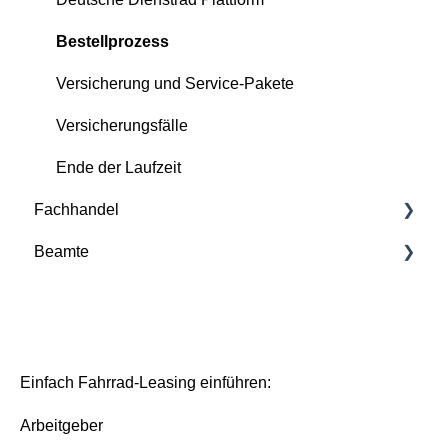
Dienstrad
Bestellprozess
Bestellprozess
Versicherung und Service-Pakete
Deutsche Dienstrad Plattform
Versicherungsfälle
Versicherungs- und Störfälle
Ende der Laufzeit
Ende der Laufzeit
Fachhandel
Beamte
Grundlagen
Deutsche Dienstrad Plattform
Bestellprozess
Basis/Inspektion und Premium/FullService
Einfach Fahrrad-Leasing einführen:
Arbeitgeber