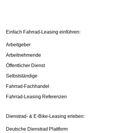
Deutsche Dienstrad Plattform
Bestellprozess
Basis/Inspektion und Premium/FullService
Einfach Fahrrad-Leasing einführen:
Arbeitgeber
Arbeitnehmende
Öffentlicher Dienst
Selbstständige
Fahrrad-Fachhandel
Fahrrad-Leasing Referenzen
Dienstrad- & E-Bike-Leasing erleben:
Deutsche Dienstrad Plattform