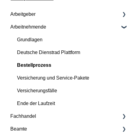
Arbeitgeber
Arbeitnehmende
Vertragliche Grundlagen
Versicherung und Service-Pakete
Grundlagen
Kontinuierliche Betreuung durch Deutsche
Deutsche Dienstrad Plattform
Dienstrad
Bestellprozess
Bestellprozess
Versicherung und Service-Pakete
Deutsche Dienstrad Plattform
Versicherungsfälle
Versicherungs- und Störfälle
Ende der Laufzeit
Ende der Laufzeit
Fachhandel
Beamte
Grundlagen