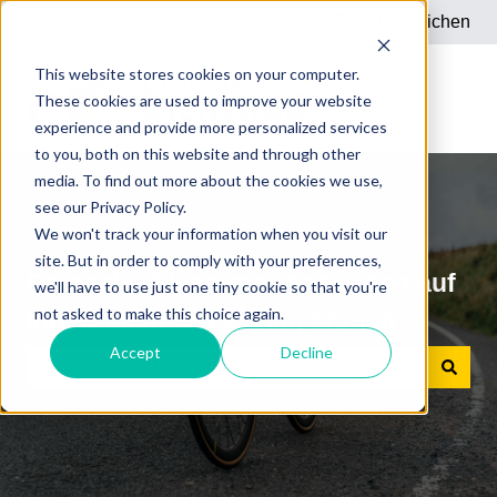
Deutsch
Untermenü für Übersetzungen anzeigen
Support-Ticket einreichen
This website stores cookies on your computer.
These cookies are used to improve your website
experience and provide more personalized services
to you, both on this website and through other
media. To find out more about the cookies we use,
see our Privacy Policy.
We won't track your information when you visit our
site. But in order to comply with your preferences,
Deutsche Dienstrad: Antworten auf
we'll have to use just one tiny cookie so that you're
not asked to make this choice again.
Ihre Dienstrad-Leasing Fragen
Accept
Decline
Es gibt keine Vorschläge, da das Suchfeld leer ist.