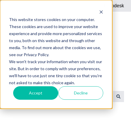
Helpdesk
This website stores cookies on your computer.
These cookies are used to improve your website
experience and provide more personalized services
to you, both on this website and through other
media. To find out more about the cookies we use,
see our Privacy Policy.
We won't track your information when you visit our
site. But in order to comply with your preferences,
we'll have to use just one tiny cookie so that you're
not asked to make this choice again.
JobBike Bayern
Accept
Decline
Es gibt keine Vorschläge, da das Suchfeld leer ist.