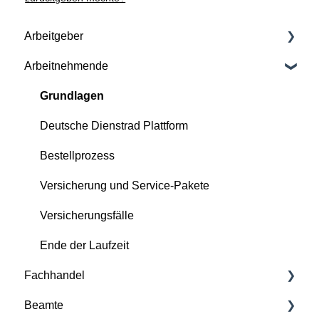
Arbeitgeber
Arbeitnehmende
Vertragliche Grundlagen
Versicherung und Service-Pakete
Grundlagen
Kontinuierliche Betreuung durch Deutsche
Deutsche Dienstrad Plattform
Dienstrad
Bestellprozess
Bestellprozess
Versicherung und Service-Pakete
Deutsche Dienstrad Plattform
Versicherungsfälle
Versicherungs- und Störfälle
Ende der Laufzeit
Ende der Laufzeit
Fachhandel
Beamte
Grundlagen