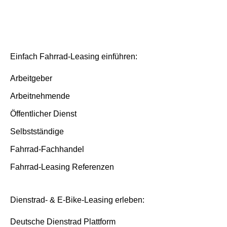
Deutsche Dienstrad Plattform
Bestellprozess
Basis/Inspektion und Premium/FullService
Einfach Fahrrad-Leasing einführen:
Arbeitgeber
Arbeitnehmende
Öffentlicher Dienst
Selbstständige
Fahrrad-Fachhandel
Fahrrad-Leasing Referenzen
Dienstrad- & E-Bike-Leasing erleben:
Deutsche Dienstrad Plattform