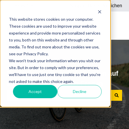
Deutsch
Untermenü für Übersetzungen anzeigen
Support-Ticket einreichen
This website stores cookies on your computer.
These cookies are used to improve your website
experience and provide more personalized services
to you, both on this website and through other
media. To find out more about the cookies we use,
see our Privacy Policy.
We won't track your information when you visit our
site. But in order to comply with your preferences,
Deutsche Dienstrad: Antworten auf
we'll have to use just one tiny cookie so that you're
not asked to make this choice again.
Ihre Dienstrad-Leasing Fragen
Accept
Decline
Es gibt keine Vorschläge, da das Suchfeld leer ist.