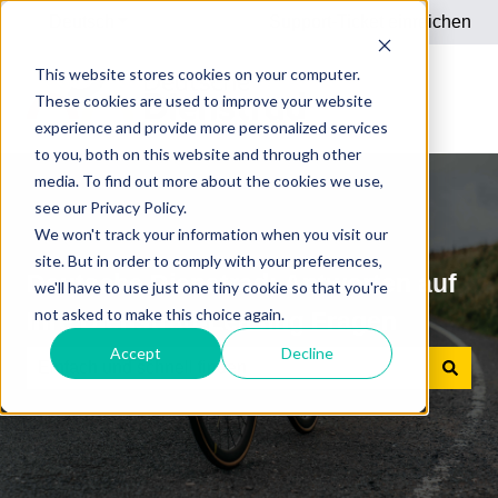
Deutsch
Untermenü für Übersetzungen anzeigen
Support-Ticket einreichen
This website stores cookies on your computer.
These cookies are used to improve your website
experience and provide more personalized services
to you, both on this website and through other
media. To find out more about the cookies we use,
see our Privacy Policy.
We won't track your information when you visit our
site. But in order to comply with your preferences,
Deutsche Dienstrad: Antworten auf
we'll have to use just one tiny cookie so that you're
not asked to make this choice again.
Ihre Dienstrad-Leasing Fragen
Accept
Decline
Es gibt keine Vorschläge, da das Suchfeld leer ist.